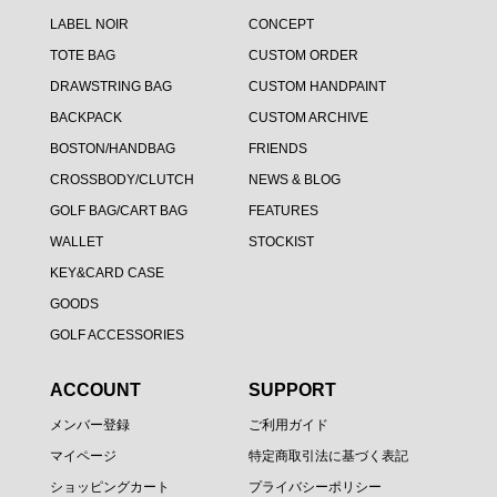
LABEL NOIR
CONCEPT
TOTE BAG
CUSTOM ORDER
DRAWSTRING BAG
CUSTOM HANDPAINT
BACKPACK
CUSTOM ARCHIVE
BOSTON/HANDBAG
FRIENDS
CROSSBODY/CLUTCH
NEWS & BLOG
GOLF BAG/CART BAG
FEATURES
WALLET
STOCKIST
KEY&CARD CASE
GOODS
GOLF ACCESSORIES
ACCOUNT
SUPPORT
メンバー登録
ご利用ガイド
マイページ
特定商取引法に基づく表記
ショッピングカート
プライバシーポリシー