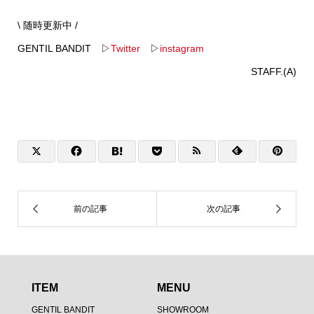
\ 随時更新中 /
GENTIL BANDIT ▷
Twitter
▷
instagram
STAFF.(A)
ITEM
MENU
GENTIL BANDIT
SHOWROOM