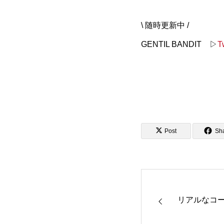
\ 随時更新中 /
GENTIL BANDIT ▷
T
Post
Sh
リアルなコーデ