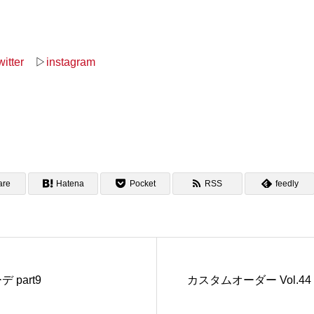
witter
▷
instagram
are
Hatena
Pocket
RSS
feedly
 part9
カスタムオーダー Vol.44